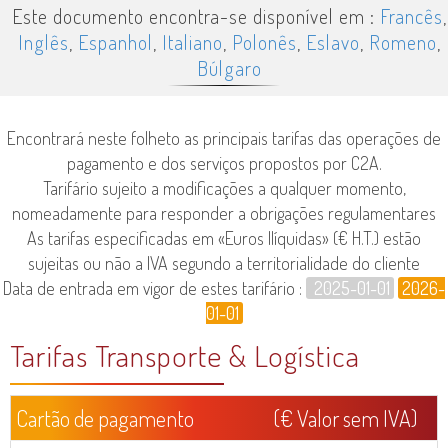
Este documento encontra-se disponível em :
Francês
,
Inglês
,
Espanhol
,
Italiano
,
Polonês
,
Eslavo
,
Romeno
,
Búlgaro
Encontrará neste folheto as principais tarifas das operações de
pagamento e dos serviços propostos por C2A.
Tarifário sujeito a modificações a qualquer momento,
nomeadamente para responder a obrigações regulamentares
As tarifas especificadas em «Euros Ilíquidas» (€ H.T.) estão
sujeitas ou não a IVA segundo a territorialidade do cliente
Data de entrada em vigor de estes tarifário :
2025-01-01
2026-
01-01
Tarifas
Transporte & Logística
Cartão de pagamento
(€ Valor sem IVA)